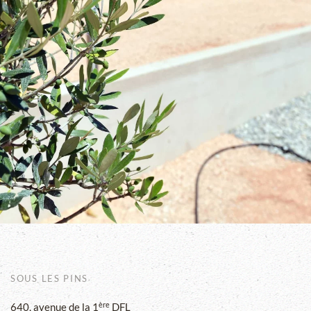
SOUS LES PINS
ère
640, avenue de la 1
DFL